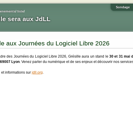
Sondage
venements
/
liste
/
lle sera aux JdLL
lle aux Journées du Logiciel Libre 2026
dre des Journées du Logiciel Libre 2026, Grésille aura un stand le
30 et 31 mai 
 69007 Lyon
. Venez parler du numérique et de ses enjeux et découvrir nos service
el et informations sur
jdll.org
.