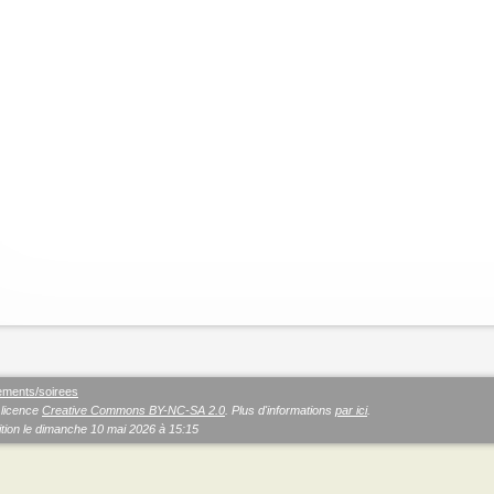
ments/soirees
 licence
Creative Commons BY-NC-SA 2.0
. Plus d'informations
par ici
.
tion le
dimanche 10 mai 2026 à 15:15