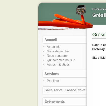
Grésille
/
e
Grési
Grési
Accueil
Dans le ca
Actualités
Fontenay,
Notre démarche
Nous contacter
Site offici
Qui sommes-nous ?
Autres initiatives
Services
Prix libre
Salle serveur associative
Événements