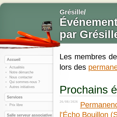
Grésille
/
Événement
par Grésill
Les membres de G
Accueil
lors des
perman
Actualités
Notre démarche
Nous contacter
Qui sommes-nous ?
Prochains 
Autres initiatives
Services
26/08/2026
Permanence
Prix libre
l'Écho Bouillon (
Salle serveur associative