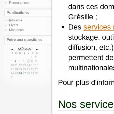
Permanences
dans ces doma
Publications
Grésille ;
Infolettre
Des
services
Flyers
Mastodon
stockage, outil
Foire aux questions
diffusion, etc.)
←
Août 2026
→
l
m
m
j
v
s
d
permettent de
1
2
3
4
5
6
7
8
9
multinationale
10
11
12
13
14
15
16
17
18
19
20
21
22
23
24
25
26
27
28
29
30
31
Pour plus d'infor
Nos service