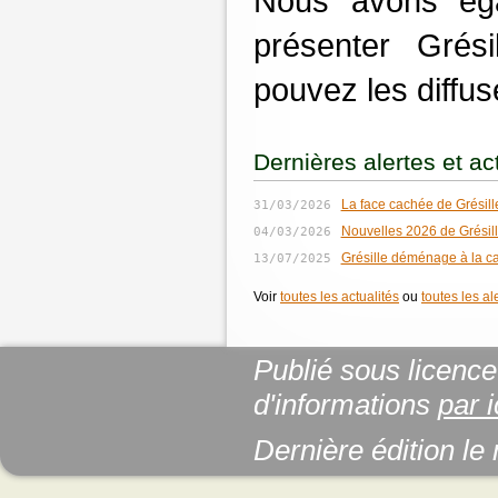
Nous avons ég
présenter Grés
pouvez les diffus
Dernières alertes et ac
31/03/2026
La face cachée de Grésill
04/03/2026
Nouvelles 2026 de Grésil
13/07/2025
Grésille déménage à la c
Voir
toutes les actualités
ou
toutes les al
Publié sous licenc
d'informations
par i
Dernière édition le