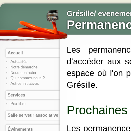
Grésille
/
eveneme
Permanen
Les permanen
Accueil
d'accéder aux s
Actualités
Notre démarche
espace où l'on p
Nous contacter
Qui sommes-nous ?
Grésille.
Autres initiatives
Services
Prix libre
Prochaines
Salle serveur associative
Les permanences
Événements