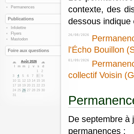
contexte, des dis
Permanences
dessous indique c
Publications
Infolettre
Flyers
26/08/2026
Permanence
Mastodon
l'Écho Bouillon (
Foire aux questions
01/09/2026
Permanence
←
Août 2026
→
l
m
m
j
v
s
d
1
2
collectif Voisin (
3
4
5
6
7
8
9
10
11
12
13
14
15
16
17
18
19
20
21
22
23
24
25
26
27
28
29
30
31
Permanences
De septembre à j
permanences :