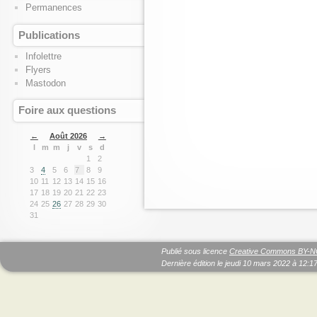
Permanences
Publications
Infolettre
Flyers
Mastodon
Foire aux questions
←
Août 2026
→
l
m
m
j
v
s
d
1
2
3
4
5
6
7
8
9
10
11
12
13
14
15
16
17
18
19
20
21
22
23
24
25
26
27
28
29
30
31
Publié sous licence
Creative Commons BY-N
Dernière édition le
jeudi 10 mars 2022 à 12:1