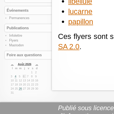
libellule
lucarne
Événements
Permanences
papillon
Publications
Ces flyers sont 
Infolettre
Flyers
SA 2.0
.
Mastodon
Foire aux questions
←
Août 2026
→
l
m
m
j
v
s
d
1
2
3
4
5
6
7
8
9
10
11
12
13
14
15
16
17
18
19
20
21
22
23
24
25
26
27
28
29
30
31
Publié sous licenc